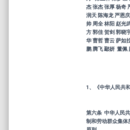
杰
张杰
张厚
杨奇
润天
陈海龙
严恩
帅
周全
林阳
赵光
方
郭佳
贺剑
郭晓
华
曹哲
曹云
萨如
鹏
腾飞
鄢妍
董佩
1、《中华人民共
第六条 中华人民
制和劳动群众集体
原则。