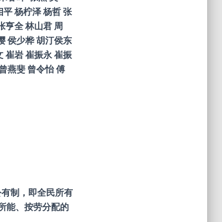
相平
杨柠泽
杨哲
张
张亨全
林山君
周
樱
侯少桦
胡汀
侯东
文
崔岩
崔振永
崔振
曾燕斐
曾令怡
傅
公有制，即全民所有
所能、按劳分配的