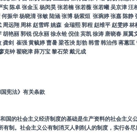
严实
陈卓
张金玉
杨闵昊
张若楠
张若薇
张若曦
吴京津
汪
庆
何振华
杨晓清
张敏
陆涵
张博
杨紫烜
张琬婷
张嘉
陈静
武
周远翔
周林
赵雪晖
姚森
金瑞熙
郭程
赵维平
赵雯婷
林
宇
胡艳丽
郭锐
倪永丽
徐永铨
倪佳
宾凯
徐涛
唐晓春
展翼
拉
龚剑
崔强
黄毓婷
曹暑
梁苍泱
彭勃
韩雪
韩治伟
蒋蕙匡
廖克钟
翟晓津
薛万宝
黎石荣
戴元成
和国宪法》有关条款
共和国的社会主义经济制度的基础是生产资料的社会主义
所有制。社会主义公有制消灭人剥削人的制度，实行各尽