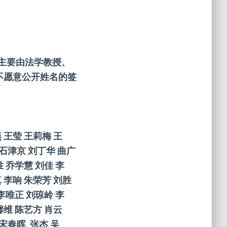
主要由法学教授、
不愿意公开姓名的签
燕
王莹
王莉梅
王
石津京
刘丁华
曲广
胜
乔学慧
刘佳
李
真
李响
朱荣芳
刘胜
李唯正
刘琼岭
李
馨维
陈艺方
肖云
宋春晖
张杰
吴