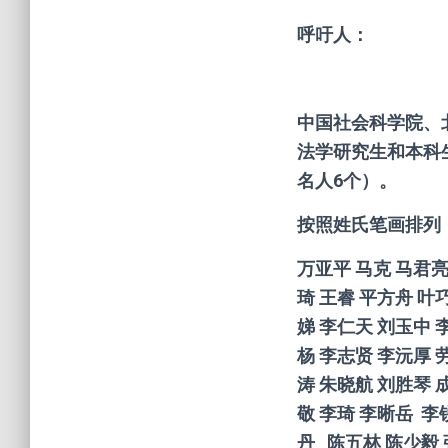
呼吁人：
中国社会科学院、
法学研究生和本科
名人6个）。
按照姓氏笔画排列
万亚平
马克
马君
琦
王睿
平方舟
叶
娣
李仁天
刘玉中
杨
李志贤
李沅厚
涛
朱晓航
刘胜琴
敬
李琦
李晰岳
李
丹
陈五林
陈少毅