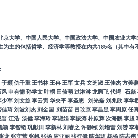
北京大学、中国人民大学、中国政法大学、中国农业大学
生为主的包括哲学、经济学等教授在内共185名（其中有
：
亮
于颢
仇千重
王书林
王冉
王军
文兵
文芝淑
王佳杰
方美
巧风
申有懦
孙学文
叶桐
田倚萌
过淋淋
龙腾飞
代锷
石磊
李少军
刘文旋
李云寅
华央平
李圣思
刘光磊
刘兆欣
李学
劳佳琦
刘波
刘杰
刘金国
刘苗苗
吕玟京
李昌昱
李周原
任
成晋
江浩
汤健
李海玲
李淑娟
李振涛
朴原辉
次海鹏
李超
锐颖
李智韬
巩献田
李新林
刘睿之
许静颐
刘增雷
刘赟
李
张龙
张守营
张帆
张扬
应亚丽
张行健
陈华珺
杨杨
陈志伟