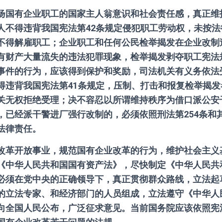
扬国有企业职工的国家主人翁意识和社会责任感，真正维
人不得违背我国宪法第42条规定侵犯职工劳动权，未按
不得解雇职工；企业职工和任何公民检举揭发在企业改制
有财产大量流失的违法犯罪现象，检举揭发剥夺职工宪法
事件的行为，应该得到保护和奖励，司法机关有义务依法
得违背我国宪法第41条规定，压制、打击和报复检举揭
关无权拒绝受理；决不容忍以所谓维持秩序为借口派公安
，已经派干警进厂强行改制的，必须依照刑法第254条和
法律责任。
改革开放事业，规范国有企业改革的行为，维护社会主义
《中华人民共和国国有资产法》，尽快制定《中华人民共
必须在党中央的正确领导下，真正贯彻群众路线，立法起
的立法专家、和经济部门的人员组成，立法遵守《中华人
向全国人民公布，广泛征求意见。当前国务院应该依照宪