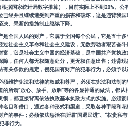
%（根据国家统计局数字推算），目前实际上不到20%。
位已经并且继续遭受到严重的损害和破坏，这是违背我国
坚决、果断的措施制止继续下降。
产是全国人民的财产，它属于全国每个公民，它是五十多
经过社会主义革命和社会主义建设，无数劳动者艰苦奋斗
财富，它是社会主义中国的经济基础，是中国共产党执政
保障，任何人都无权随意处分，更无权任意出售；违背现
法有关条款的规定，侵犯国有财产的犯罪行为，必须予以
必须维护宪法和法律的权威和尊严，必须在宪法和法制的
道的所谓“放心、放手、放胆”等的各显神通的做法，都从
贯彻，都直接背离依法执政基本执政方式的实施。必须彻
种名目和借口，通过各种形式和渠道，采取各种手段和花
财产的事件；必须依法惩治在所谓“国退民进”、“权贵私有
法犯罪行为。