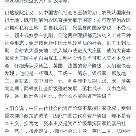
级发动并受益的资产阶级革命。
仍然按此定义，则中国古代社会各王朝前期，农民从国家分
得土地，既可理解为农民直接受雇于国家；亦可理解为农民
都拥有私有土地，是自我雇用，只需要向国家交税，不受地
主、领主或奴隶主剥削。但这两种理解都无法纳入上述三种
社会形态，倒是接近新中国土地改革后的社会。到了王朝后
期，自耕农大量失地，流入城市或进入大庄园，成为大资本
家或大庄园主的自由雇工，则社会性质当可归入资本主义社
会。仔细辨认尼德兰、英国、法国的资产阶级，人们很快会
发现，他们是一些商人、工场主、船东、银行家、庶族地
主、自耕农。在中国唐、元、明各朝中后期，汉、宋、清各
朝全期，同样的社会阶级蓬勃发展，茁壮成长，实力之雄
厚，远非欧洲各国可比，为什么不能叫资产阶级？
人们会说，中国古代社会的资产阶级不掌握国家政权，受到
重农抑商政策的调节，因此中国古代有资产阶级，却不是资
本主义。换言之，资本主义是资产阶级掌握国家机器的社
会。然而，按此定义，德国社会民主党、英国工党、法国社