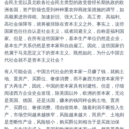
会民主党以及北欧各社会民主类型的政党曾经长期执政的欧
洲各国，资产阶级也受到种种重农抑商政策措施的调节，如
高额累进所得税、加速折旧、强大工会、高工资、高福利、
高社会保障等，就将被排除在资本主义之外。事实上，这些
国家也往往自认是社会主义，或者回避主义，自称是福利国
家。但是，在所有这些国家中，基本生产单位仍然是企业，
基本生产关系仍然是资本家和自由雇工。因此，这些国家仍
然属于马克思定义下的资本主义。既然如此，为什么中国古
代社会就不是资本主义社会？
有人可能会说，中国古代社会的资本家一旦赚了钱，就购土
地、置房产、买爵位、奢侈消费，而不象西方的资本家用于
扩大再生产，因此，中国的资本家具有封建性。但是，仔细
阅读西方企业史会发现，除美国以外，欧洲的资本家，无论
是英国、德国、还是法国，赚来的钱同样会购土地、置房
产、买爵位、奢侈消费。理由很简单。随着利润不断投入生
产，市场空间越来越狭窄，风险越来越大，而房产、土地则
是垄断性产业，风险较小，购买爵位则相当于是买政治保