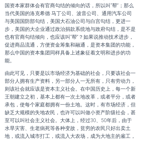
国资本家群体会有官商勾结的倾向的话，所以叫“帮”；那么
当代美国的洛克希德·马丁公司、波音公司、通用汽车公司
与美国国防部勾结，美国大石油公司与白宫勾结，更进一
步，美国的大企业通过政治捐款系统地与政府勾结，是不是
也有官商勾结倾向，也应该叫“帮”？如果说推动技术进步，
促进商品流通，方便资金筹集和融通，是资本集团的功能，
那么中国的资本集团同样具备上述象征着文明和进步的功
能。
由此可见，只要是以市场经济为基础的社会，只要该社会一
部分人拥有生产资料，另一部分人一无所有，只有劳动力，
则该社会就应该是资本主义社会。在中国历史上，每一个新
王朝建立之初，基本上都有一次土地改革，或者平分，或者
承包，使每个家庭都拥有一份土地。这时，有市场经济，但
缺乏大规模的失地农民，也许可以叫做小资产阶级社会，甚
至可以叫社会主义社会。大体上，经过30、50年后，由于
水旱灾害、生老病死等各种变故，贫穷的农民只好出卖土
地，或流入城市打工，或流入大农场，成为大地主的雇工，