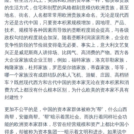
险。在生活方式上，美国和欧洲的资本家一样，都羡慕贵族
的生活方式，住宅和别墅的风格都刻意模仿欧洲贵族，甚至
地名、街名、人名都常常用欧洲贵族来命名。无论是现代西
方还是古代中国，只要资本积累规模增加，因地理、产品、
技术、规模等各种因素而导致的垄断程度就会提高，与各级
政权勾结的程度就会加深。随着垄断利润滚滚而来，企业在
竞争性阶段的节俭就变得毫无必要。事实上，意大利文艺复
兴正是威尼斯商人讲排场、比阔气、高消费的产物。西方各
大企业家族或企业王朝，例如，福特家族，洛克菲勒家族，
梅隆家族，杜邦家族，罗思柴尔德家族，蒂森家族，等等，
哪一个家族没有成群结队的私人飞机、游艇、庄园、高档轿
车？既然现代西方和古代中国的资本家无论在资本积累和消
费方式上都没有什么根本区别，为什么欧美的资本家不具有
封建性？
更加不公平的是，中国的资本家群体被称为“帮”，什么山西
商帮，安徽商帮。“帮”暗示着黑社会。而执行着同样社会功
能的欧洲资本家群体，尽管在经营规模和资产上都比中国小
得多，却被称为资本集团——暗示着文明和进步。如果说中